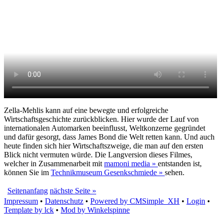
Zella-Mehlis kann auf eine bewegte und erfolgreiche
Wirtschaftsgeschichte zurückblicken. Hier wurde der Lauf von
internationalen Automarken beeinflusst, Weltkonzerne gegründet
und dafür gesorgt, dass James Bond die Welt retten kann. Und auch
heute finden sich hier Wirtschaftszweige, die man auf den ersten
Blick nicht vermuten würde. Die Langversion dieses Filmes,
welcher in Zusammenarbeit mit
mamoni media »
entstanden ist,
können Sie im
Technikmuseum Gesenkschmiede »
sehen.
Seitenanfang
nächste Seite »
Impressum
•
Datenschutz
•
Powered by CMSimple_XH
•
Login
•
Template by lck
•
Mod by Winkelspinne