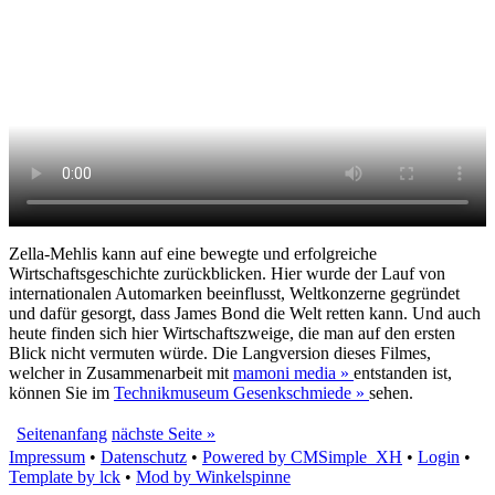
Zella-Mehlis kann auf eine bewegte und erfolgreiche
Wirtschaftsgeschichte zurückblicken. Hier wurde der Lauf von
internationalen Automarken beeinflusst, Weltkonzerne gegründet
und dafür gesorgt, dass James Bond die Welt retten kann. Und auch
heute finden sich hier Wirtschaftszweige, die man auf den ersten
Blick nicht vermuten würde. Die Langversion dieses Filmes,
welcher in Zusammenarbeit mit
mamoni media »
entstanden ist,
können Sie im
Technikmuseum Gesenkschmiede »
sehen.
Seitenanfang
nächste Seite »
Impressum
•
Datenschutz
•
Powered by CMSimple_XH
•
Login
•
Template by lck
•
Mod by Winkelspinne