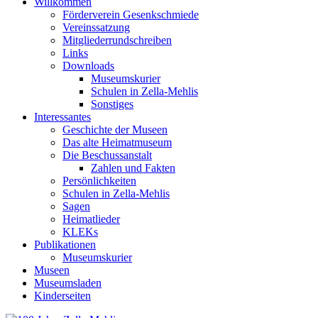
Willkommen
Förderverein Gesenkschmiede
Vereinssatzung
Mitgliederrundschreiben
Links
Downloads
Museumskurier
Schulen in Zella-Mehlis
Sonstiges
Interessantes
Geschichte der Museen
Das alte Heimatmuseum
Die Beschussanstalt
Zahlen und Fakten
Persönlichkeiten
Schulen in Zella-Mehlis
Sagen
Heimatlieder
KLEKs
Publikationen
Museumskurier
Museen
Museumsladen
Kinderseiten